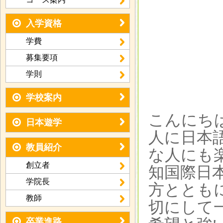
入学資格
学費
募集要項
学則
学校案内
こんにち
日本遊学
人に日本
教員紹介
な人にも
創立者
知国際日
学院長
方ととも
教師
切にして
卒業進路