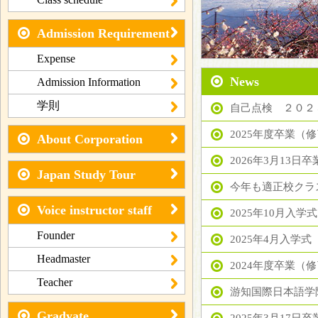
Admission Requirement
Expense
News
Admission Information
学則
自己点検 ２０２
2025年度卒業（
About Corporation
Japan Study Tour
今年も適正校クラ
Voice instructor staff
2025年10月入学式
Founder
2025年4月入学式
Headmaster
2024年度卒業（
Teacher
Gradyate