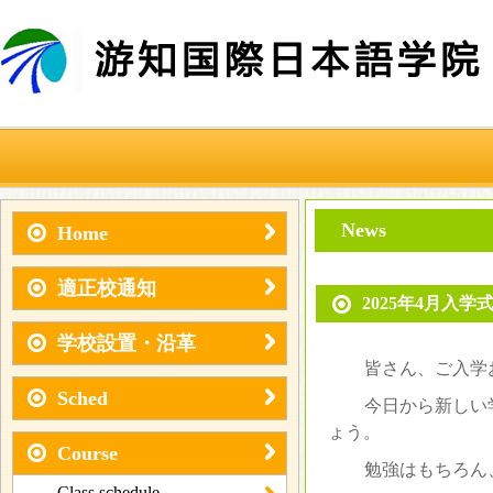
News
Home
適正校通知
2025年4月入学
学校設置・沿革
皆さん、ご入学
Sched
今日から新しい
ょう。
Course
勉強はもちろん
Class schedule