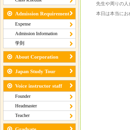
先生や周りの人
Admission Requirement
本日は本当にお
Expense
Admission Information
学則
About Corporation
Japan Study Tour
Voice instructor staff
Founder
Headmaster
Teacher
Gradyate