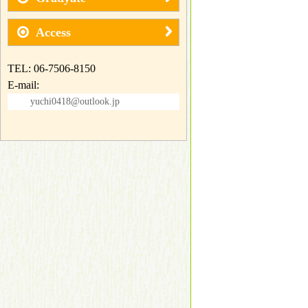
Access
TEL: 06-7506-8150
E-mail:
yuchi0418@outlook.jp