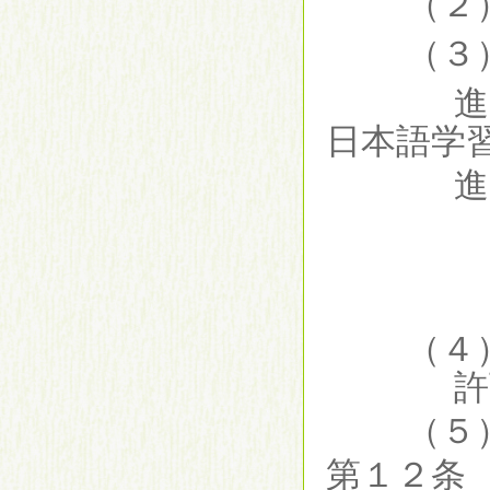
（２
（３
日本語学
進
（４
許
（５
第１２条