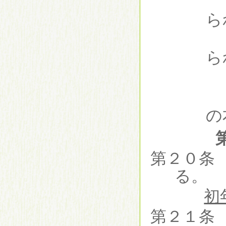
ら
ら
の
第２０条
る。
初
第２１条