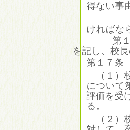
得ない事
その
ければな
第１６条
を記し、校長
第１７条
（１）
について
評価を受
る。
（２）
対して、