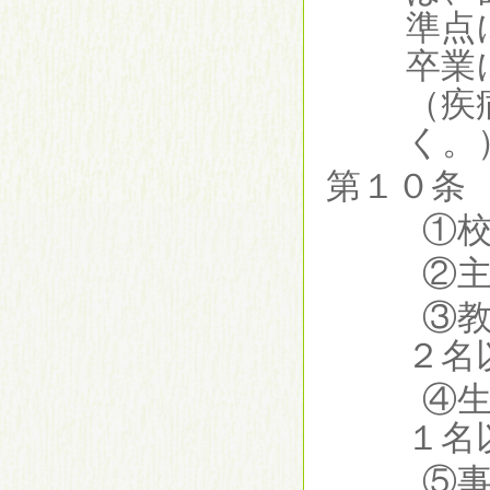
準点
卒業
（疾
く。
第１０
①
②
③
２名
④
１名
⑤