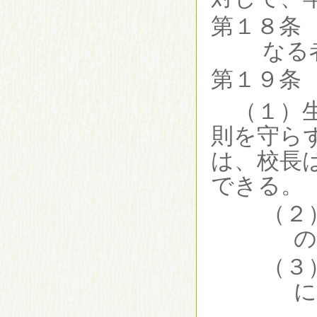
第１８条
なる
第１９条
（１）
則を守ら
は、校長
できる。
（２
の
（３