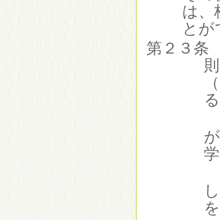
は、
とが
第２３条
則
（
る
（１）
が
学
（２）
し
を