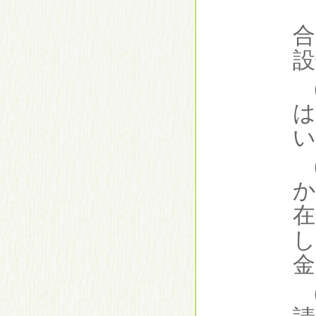
（３）
合
設
（２）
は
い
（３）
か
在
し
金
（４）