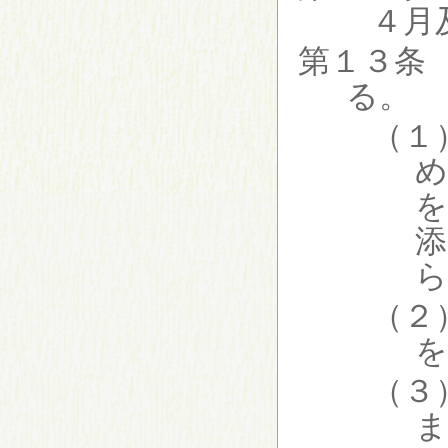
４月
第１３条
る。
（１
め
を
添
（２
を
（３
ま