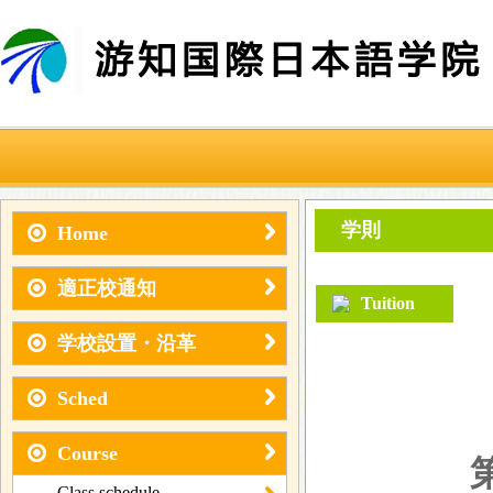
学則
Home
適正校通知
Tuition
学校設置・沿革
Sched
Course
第１
Class schedule