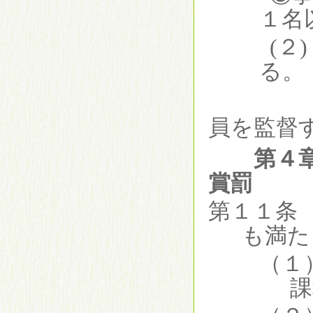
１名
(２
る。
員を監督
第４
賞罰
第１１条
も満た
（１
課