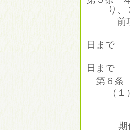
り、
前
（
日まで
（
日まで
第６条
（１
期