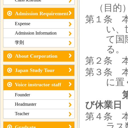
（目的
Admission Requirement
第１条 
Expense
い、
Admission Information
て国
学則
る。
About Corporation
第２条 
第３条 
Japan Study Tour
に置
Voice instructor staff
第２
Founder
び休業日
Headmaster
Teacher
第４条 
ラス
Gradyate