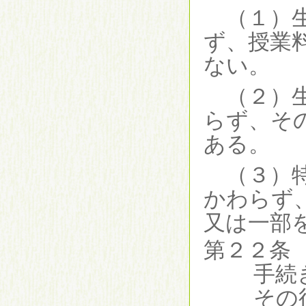
（１）
ず、授業
ない。
（２）
らず、そ
ある。
（３）
かわらず
又は一部
第２２条
手続
その