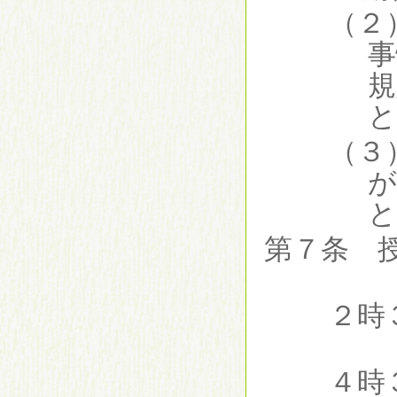
（２
事
規
（３
が
第７条 
第
２時
４時