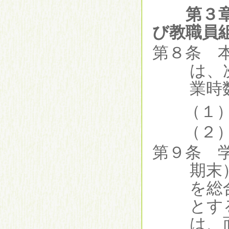
第３
び教職員
第８条 
は、
業時
（１
（２
第９条 
期末
を総
とす
は、