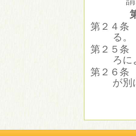
請
第２４条
る。
第２５条
ろに
第２６条
が別