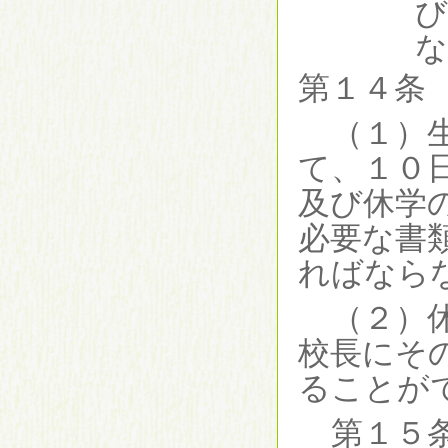
び
第１４条
（１）
て、１０
及び休学
必要な書
ればなら
（２）
校長にそ
ることが
第１５